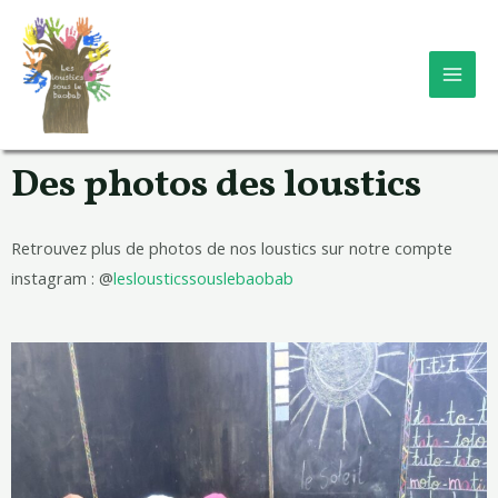
Aller
MAI
au
ME
contenu
Des photos des loustics
Retrouvez plus de photos de nos loustics sur notre compte
instagram : @
leslousticssouslebaobab